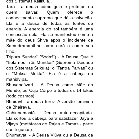
dos Sistemas Kalikūla).
Tara - a deusa como guia e protetor, ou
quem salvar. Quem oferece o
conhecimento supremo que dá a salvação.
Ela é a deusa de todas as fontes de
energia. A energia do sol também é uma
concessão dela. Ela se manifestou como a
mãe do deus Shiva após o incidente de
Samudramanthan para curá-lo como seu
filho.
Tripura Sundarī (Ṣoḍaśī) - A Deusa Que é
"Bela nos Três Mundos" (Suprema Deidade
dos Sistemas Śrīkula); o "Tantra Parvatī" ou
o "Mokṣa Mukta". Ela é a cabeça do
maṇidvīpa.
Bhuvaneśvarī - A Deusa como Mãe do
Mundo, ou Cujo Corpo é todos os 14 lokas
(todo cosmos).
Bhairavī - a deusa feroz. A versão feminina
de Bhairava.
Chhinnamastā - Deusa auto-decapitada.
Ela cortou a cabeça para satisfazer Jaya e
Vijaya (metáforas de Rajas e Tamas - parte
das trigunas).
Dhūmavatī - A Deusa Viúva ou a Deusa da