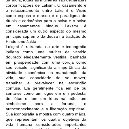
da Índia, todas as mulheres são declaradas
corporificações de Lakṣmī. O casamento e
o relacionamento entre Lakṣmī e Viṣṇu
como esposa e marido é o paradigma de
rituais e cerimônias para a noiva e o noivo
em casamentos hindus. Lakṣmī é
considerada um outro aspecto do mesmo
princípio supremo da deusa na tradição do
Hinduísmo śakta.
Lakṣmī é retratada na arte e iconografia
indiana como uma mulher de vestido
dourado elegantemente vestida, banhada
em prosperidade, com uma coruja como
seu veículo, significando a importância da
atividade econômica na manutenção da
vida, sua capacidade de se mover,
trabalhar e prevalecer na escuridão
confusa. Ela geralmente fica em pé ou
senta-se como um iogue em um pedestal
de lótus e tem um lótus na mão, um
simbolismo para a fortuna, o
autoconhecimento e a liberação espiritual.
Sua iconografia a mostra com quatro mãos,
que representam os quatro objetivos da
vida humana considerados importantes