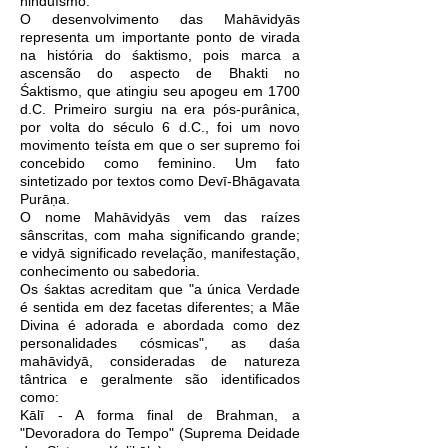
hinduísmo.
O desenvolvimento das Mahāvidyās
representa um importante ponto de virada
na história do śaktismo, pois marca a
ascensão do aspecto de Bhakti no
Śaktismo, que atingiu seu apogeu em 1700
d.C. Primeiro surgiu na era pós-purânica,
por volta do século 6 d.C., foi um novo
movimento teísta em que o ser supremo foi
concebido como feminino. Um fato
sintetizado por textos como Devī-Bhāgavata
Purāṇa.
O nome Mahāvidyās vem das raízes
sânscritas, com maha significando grande;
e vidyā significado revelação, manifestação,
conhecimento ou sabedoria.
Os śaktas acreditam que "a única Verdade
é sentida em dez facetas diferentes; a Mãe
Divina é adorada e abordada como dez
personalidades cósmicas", as daśa
mahāvidyā, consideradas de natureza
tântrica e geralmente são identificados
como:
Kālī - A forma final de Brahman, a
"Devoradora do Tempo" (Suprema Deidade