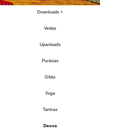
Downloads >
Vedas
Upaniṣads
Purāṇas
Gītās
Yoga
Tantras
Deusa