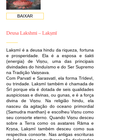
BAIXAR
Deusa Lakshmi – Lakṣmī
Lakṣmī é a deusa hindu da riqueza, fortuna
e prosperidade. Ela é a esposa e śakti
(energia) de Viṣṇu, uma das principais
divindades do hinduísmo e do Ser Supremo
na Tradição Vaiṣṇava.
Com Parvatī e Sarasvatī, ela forma Trīdevī,
ou trindade. Lakṣmī também é chamada de
Śrī porque ela é dotada de seis qualidades
auspiciosas e divinas, ou gunas, e é a força
divina de Viṣṇu. Na religião hindu, ela
nasceu da agitação do oceano primordial
(Samudra manthan) e escolheu Viṣṇu como
seu consorte eterno. Quando Viṣṇu desceu
sobre a Terra como os avatares Rāma e
Kṛṣṇa, Lakṣmī também desceu como sua
respectiva consorte. Nas antigas escrituras