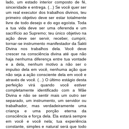
lado, um estado interior composto de fé,
sinceridade e entrega. (...) Se você quer ser
um real executor dos trabalhos divinos, teu
primeiro objetivo deve ser estar totalmente
livre de todo desejo e do ego egoísta. Toda
a tua vida deve ser uma oferenda e um
sacrifício ao Supremo; teu único objetivo na
ação deve ser servir, receber, cumprir,
tornar-se instrumento manifestador da Śakti
Divina nos trabalhos dela. Você deve
crescer na consciência divina até que não
haja nenhuma diferença entre tua vontade
e a dela, nenhum motivo a não ser o
impulso dela em você, nenhuma ação que
não seja a ação consciente dela em você e
através de você. (...) O último estágio desta
perfeição virá quando você estiver
completamente identificado com a Mãe
Divina e não se sentir mais um outro ser
separado, um instrumento, um servidor ou
trabalhador, mas verdadeiramente uma
criança e uma porção eterna da
consciência e força dela. Ela estará sempre
em você e você nela; tua experiência
constante, simples e natural será que todo