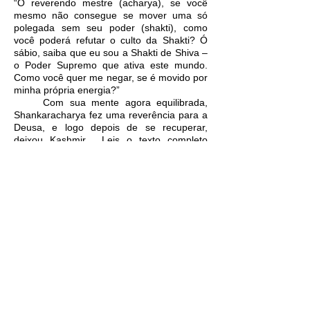
“Ó reverendo mestre (acharya), se você
mesmo não consegue se mover uma só
polegada sem seu poder (shakti), como
você poderá refutar o culto da Shakti? Ó
sábio, saiba que eu sou a Shakti de Shiva –
o Poder Supremo que ativa este mundo.
Como você quer me negar, se é movido por
minha própria energia?”
Com sua mente agora equilibrada,
Shankaracharya fez uma reverência para a
Deusa, e logo depois de se recuperar,
deixou Kashmir. Leis o texto completo
disponível do Pdf.
Autor: Nitin Kumar
BAIXAR