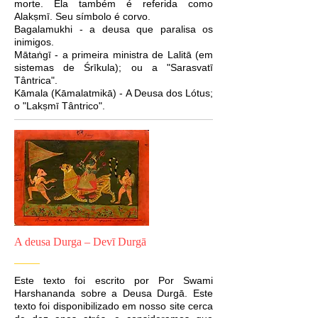
morte. Ela também é referida como
Alakṣmī. Seu símbolo é corvo.
Bagalamukhi - a deusa que paralisa os
inimigos.
Mātaṅgī - a primeira ministra de Lalitā (em
sistemas de Śrīkula); ou a "Sarasvatī
Tântrica".
Kāmala (Kāmalatmikā) - A Deusa dos Lótus;
o "Lakṣmī Tântrico".
A deusa Durga – Devī Durgā
Este texto foi escrito por Por Swami
Harshananda sobre a Deusa Durgā. Este
texto foi disponibilizado em nosso site cerca