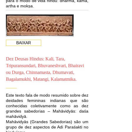
para o modo de vida hindu: dharma, kāma,
artha e mokṣa.
BAIXAR
Dez Deusas Hindus: Kali, Tara,
Tripuransundari, Bhuvaneshvari, Bhairavi
ou Durga, Chinnamasta, Dhumavati,
Bagalamukhi, Matangi, Kalamatmika.
Este texto fala de modo resumido sobre dez
deidades femininas indianas que são
conhecidas coletivamente como as dez
grandes sabedorias – Mahāvidyās: daśa
mahāvidyā.
Mahāvidyās (Grandes Sabedorias) são um
grupo de dez aspectos de Adi Paraśakti no