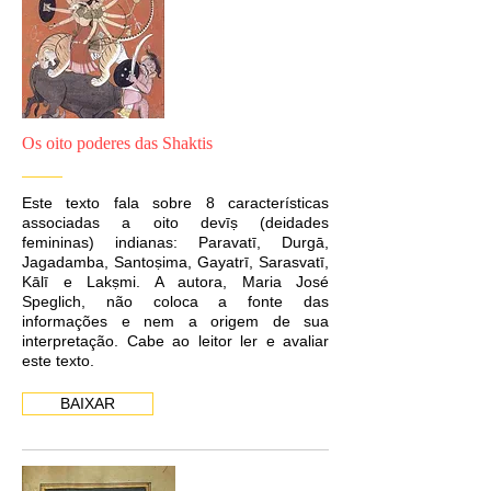
Os oito poderes das Shaktis
Este texto fala sobre 8 características
associadas a oito devīṣ (deidades
femininas) indianas: Paravatī, Durgā,
Jagadamba, Santoṣima, Gayatrī, Sarasvatī,
Kālī e Lakṣmi. A autora, Maria José
Speglich, não coloca a fonte das
informações e nem a origem de sua
interpretação. Cabe ao leitor ler e avaliar
este texto.
BAIXAR