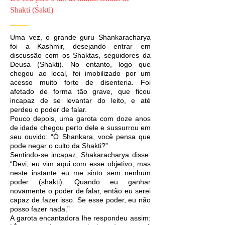
Shakti (Śakti)
Uma vez, o grande guru Shankaracharya
foi a Kashmir, desejando entrar em
discussão com os Shaktas, seguidores da
Deusa (Shakti). No entanto, logo que
chegou ao local, foi imobilizado por um
acesso muito forte de disenteria. Foi
afetado de forma tão grave, que ficou
incapaz de se levantar do leito, e até
perdeu o poder de falar.
Pouco depois, uma garota com doze anos
de idade chegou perto dele e sussurrou em
seu ouvido: “Ó Shankara, você pensa que
pode negar o culto da Shakti?”
Sentindo-se incapaz, Shakaracharya disse:
“Devi, eu vim aqui com esse objetivo, mas
neste instante eu me sinto sem nenhum
poder (shakti). Quando eu ganhar
novamente o poder de falar, então eu serei
capaz de fazer isso. Se esse poder, eu não
posso fazer nada.”
A garota encantadora lhe respondeu assim: