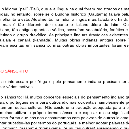
 o idioma "pali" (Pāli), que é a língua na qual foram registrados os ma
idas, no entanto, sobre se o Buddha histórico (Gautama) falava pali
melhante a este. Atualmente, na Índia, a língua mais falada é o hindi
 mas é tão diferente dele quanto o italiano difere do latim. Ou
diano, tão antigos quanto o vêdico, possuíam vocabulário, fonética e
tituindo o grupo dravídico. As principais línguas dravídicas existente
malaiala e canará (kannada). Muitas obras indianas antigas sobre Y
foram escritas em sânscrito; mas outras obras importantes foram es
DO SÂNSCRITO
 se interessam por Yoga e pelo pensamento indiano precisam ter
 por vários motivos.
 do sânscrito: Há muitos conceitos especiais do pensamento indiano
ra o português nem para outros idiomas ocidentais, simplesmente p
iram em outras culturas. Não existe uma tradução adequada para a p
elhor utilizar o próprio termo sânscrito e explicar o seu significa
mesma forma que nós nos acostumamos com palavras de outros idiom
entar substituí-las por termos do português, é melhor adotar palavras 
, "ātman", "āsana" e "prāṇāyāma" (e muitas outras) aprendendo o qu