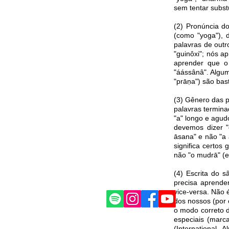
sem tentar subst
(2) Pronúncia d
(como "yoga"), d
palavras de outr
"guinôxi"; nós 
aprender que o
"áássânâ". Algum
"prāṇa") são bas
(3) Gênero das p
palavras termina
"a" longo e agud
devemos dizer "
āsana" e não "a 
significa certos
não "o mudrā" (e
(4) Escrita do 
precisa aprender
vice-versa. Não 
dos nossos (por 
o modo correto d
especiais (marca
(International 