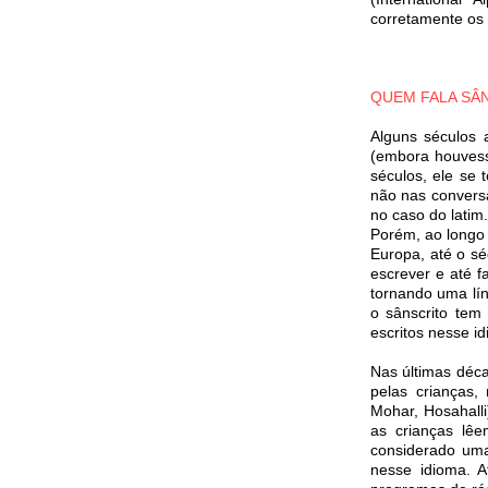
corretamente os
QUEM FALA SÂ
Alguns séculos 
(embora houvesse
séculos, ele se 
não nas convers
no caso do latim
Porém, ao longo 
Europa, até o sé
escrever e até f
tornando uma lí
o sânscrito tem
escritos nesse i
Nas últimas déca
pelas crianças,
Mohar, Hosahalli
as crianças lê
considerado uma
nesse idioma. A