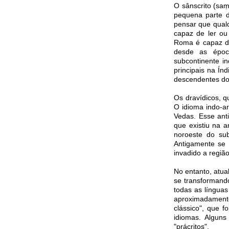
O sânscrito (sa
pequena parte d
pensar que qualq
capaz de ler ou
Roma é capaz de 
desde as époc
subcontinente in
principais na Ín
descendentes do 
Os dravídicos, 
O idioma indo-a
Vedas. Esse ant
que existiu na 
noroeste do sub
Antigamente se a
invadido a regiã
No entanto, atua
se transformando
todas as língua
aproximadamente
clássico", que f
idiomas. Algun
"prácritos".