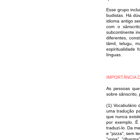
Esse grupo inclui
budistas. Há dúv
idioma antigo se
com o sânscrito
subcontinente in
diferentes, cons
tâmil, telugu, 
espiritualidade 
línguas.
IMPORTÂNCIA 
As pessoas que
sobre sânscrito,
(1) Vocabulário
uma tradução pa
que nunca exist
por exemplo. É m
traduzi-lo. Da 
e "pizza", sem t
"yoga", "dharma"