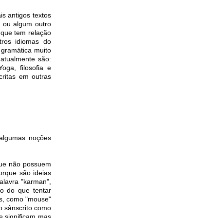
is antigos textos
, ou algum outro
, que tem relação
tros idiomas do
 gramática muito
s atualmente são:
oga, filosofia e
critas em outras
 algumas noções
 que não possuem
orque são ideias
alavra "karman",
do do que tentar
as, como "mouse"
do sânscrito como
e significam mas