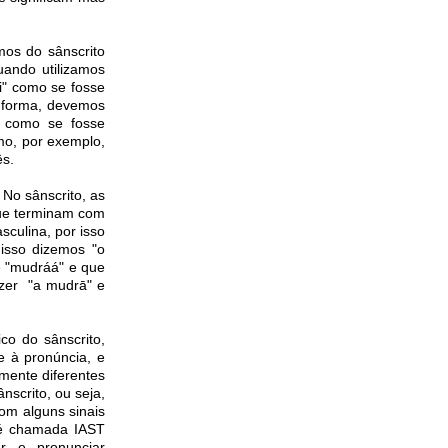
mos do sânscrito
uando utilizamos
i" como se fosse
a forma, devemos
m como se fosse
mo, por exemplo,
ês.
 No sânscrito, as
que terminam com
sculina, por isso
 isso dizemos "o
e "mudráá" e que
izer "a mudrā" e
co do sânscrito,
e à pronúncia, e
amente diferentes
nscrito, ou seja,
com alguns sinais
o é chamada IAST
er e pronunciar