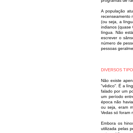
programas de rád
A população at
recenseamento r
(ou seja, a lín
indianos (quase 
língua. Não est
escrever o sâns
número de pesso
pessoas geralme
DIVERSOS TIP
Não existe apen
"vêdico". É a lí
falado por um p
um período entre
época não havia
ou seja, eram m
Vedas só foram r
Embora os hinos
utilizada pelas 