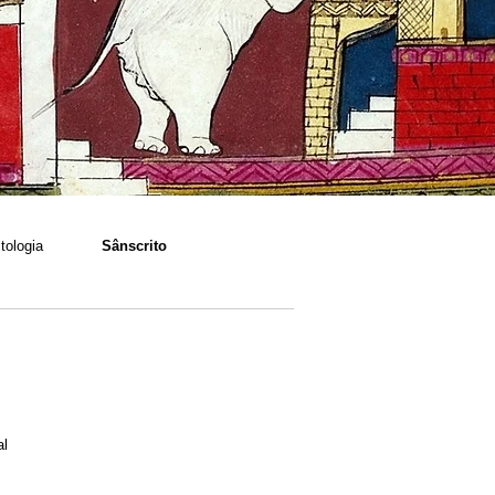
tologia
Sânscrito
al