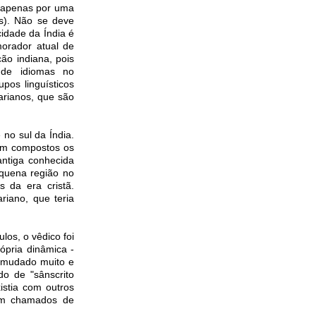
o apenas por uma
s). Não se deve
idade da Índia é
morador atual de
ão indiana, pois
 de idiomas no
pos linguísticos
-arianos, que são
no sul da Índia.
ram compostos os
antiga conhecida
equena região no
 da era cristã.
riano, que teria
los, o vêdico foi
ópria dinâmica -
a mudado muito e
o de "sânscrito
istia com outros
ram chamados de