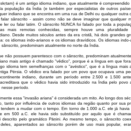
ṃskṛtam) é um antigo idioma indiano, que atualmente é compreendid
a população da Índia (e também por especialistas de outros paíse
uer indiano que se encontra em uma rua de Delhi ou qualquer outra c
 falar sânscrito - assim como não se deve imaginar que qualquer 
ler ou falar latim. O sânscrito NUNCA foi falado por toda a populaç
as mais remotas conhecidas, sempre houve uma pluralidade
diano. Desde muitos séculos antes da era cristã, há dois grandes gru
dia: os idiomas indo-arianos e os idiomas dravídicos. Os idiomas indo
sânscrito, predominam atualmente no norte da Índia.
que não possuem parentesco com o sânscrito, predominam atualmente 
riano mais antigo é chamado "vêdico", porque é a língua em que fo
igo idioma tem semelhanças com o "avéstico", que é a língua mais 
antiga Pérsia. O vêdico era falado por um povo que ocupava uma p
continente indiano, durante um período entre 2.500 e 1.500 antes
creditava que o vêdico havia sido introduzido na Índia pelo povo a
o nesse período.
lmente essa "invasão ariana" é considerada um mito. Ao longo dos sécu
, tanto por influência de outros idiomas da região quanto por sua pr
s tendem a mudar com o tempo. Em torno de 1.000 a.C. ele já havi
 em 500 a.C. ele havia sido substituído por aquilo que é chamad
oi descrito pelo gramático Pāṇini. Ao mesmo tempo, o sânscrito coex
s deles, aparentados ao sânscrito porém de uso mais popular, e