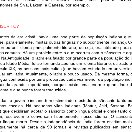
 nomes de Śiva, Lakṣmī e Gaṇeśa, por exemplo.
NSCRITO?
antes da era cristã, havia uma boa parte da população indiana que 
, paralelamente, muitas outras línguas no subcontinente indiano). 
tornou um idioma principalmente literário, ou seja, era utilizado para
as comuns. Há um paralelo entre o que ocorreu com o sânscrito e aq
. Na Antiguidade, o latim era falado por grande parte da população d
da Idade Média, foi se tornando apenas um idioma literário, utilizado 
culo XIX, as pessoas mais cultas (que haviam estudado em universida
alar em latim. Atualmente, o latim é pouco usado. Da mesma forma, o 
ngua conhecida por uma proporção cada vez menor da população indi
 ainda grande importância, porque existe uma enorme quantidade d
dioma e que nunca foram traduzidos.
das, o governo indiano tem estimulado o estudo do sânscrito tanto po
 nas escolas. Há pequenas vilas indianas (Mattur, Jhiri, Sasana, 
) que decidiram adotar o sânscrito como língua oficial e onde tanto 
em, escrevem e conversam fluentemente nesse idioma. O sânscri
 língua morta. Desde a independência da Índia foram escritas mai
tualmente há cerca de 90 jornais e revistas publicados em sânscr