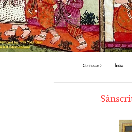
Conhecer >
Índia
Sânscri