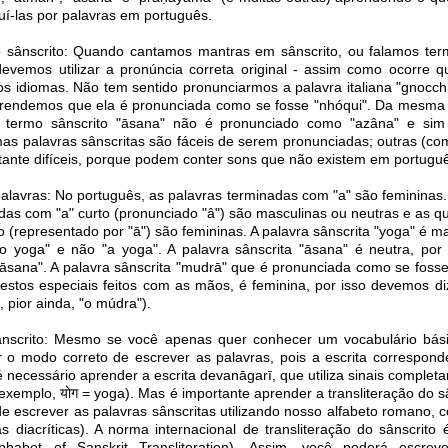
uí-las por palavras em português.
o sânscrito: Quando cantamos mantras em sânscrito, ou falamos ter
evemos utilizar a pronúncia correta original - assim como ocorre q
os idiomas. Não tem sentido pronunciarmos a palavra italiana "gnocch
aprendemos que ela é pronunciada como se fosse "nhóqui". Da mesm
 termo sânscrito "āsana" não é pronunciado como "azâna" e si
as palavras sânscritas são fáceis de serem pronunciadas; outras (co
tante difíceis, porque podem conter sons que não existem em portugu
alavras: No português, as palavras terminadas com "a" são femininas.
das com "a" curto (pronunciado "â") são masculinas ou neutras e as 
o (representado por "ā") são femininas. A palavra sânscrita "yoga" é ma
o yoga" e não "a yoga". A palavra sânscrita "āsana" é neutra, por
āsana". A palavra sânscrita "mudrā" que é pronunciada como se foss
 gestos especiais feitos com as mãos, é feminina, por isso devemos d
, pior ainda, "o múdra").
sânscrito: Mesmo se você apenas quer conhecer um vocabulário bási
 o modo correto de escrever as palavras, pois a escrita correspond
é necessário aprender a escrita devanāgarī, que utiliza sinais complet
exemplo, योग = yoga). Mas é importante aprender a transliteração do sâ
e escrever as palavras sânscritas utilizando nosso alfabeto romano, 
s diacríticas). A norma internacional de transliteração do sânscrit
Alphabet of Sanskrit Transliteration). Assim, você poderá escrev