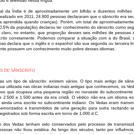
io e televisão nessa língua.
ual da Índia é de aproximadamente um bilhão e duzentos milhões
ealizado em 2011, 24.800 pessoas declararam que o sânscrito era se
gua aprendida quando crianças). Porém, um total de aproximadamente
0,5% da população) declarou ter conhecimento do sânscrito como seg
á claro, no entanto, que proporção desses seis milhões de pessoas 
crito corretamente. Podemos comparar a situação com a do Brasil,
as declara que o inglês e o espanhol são sua segunda ou terceira l
nte possuem um conhecimento muito pobre desses idiomas.
OS DE SÂNSCRITO
as um tipo de sânscrito: existem vários. O tipo mais antigo de sân
ngua utilizada nas obras indianas mais antigas que conhecemos, os Ve
ovo que ocupava uma pequena região no noroeste do subcontinente 
 2.500 e 1.500 antes da era cristã. O vêdico não era um idioma esc
 ainda uma escrita no subcontinente indiano. Os Vedas eram transmi
emorizados e transmitidos de uma geração para outra recitando s
egistrados sob forma escrita em torno de 1.000 d.C.
 dos Vedas tenham sido conservados pelo processo de transmissão
pessoas não ficou estática. Ao longo dos séculos, tanto por influênc