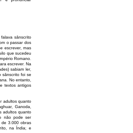
falava sânscrito
Com o passar dos
 se escrever, mas
uilo que sucedeu
o Império Romano.
para escrever. Na
des) sabiam ler,
sânscrito foi se
ana. No entanto,
e textos antigos
r adultos quanto
Baghuar, Ganoda,
os adultos quanto
to não pode ser
s de 3.000 obras
ito, na Índia; e