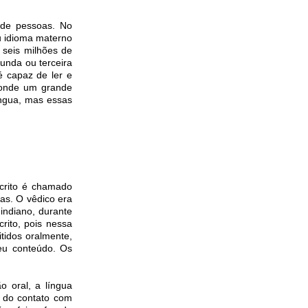
 de pessoas. No
u idioma materno
 seis milhões de
unda ou terceira
é capaz de ler e
 onde um grande
íngua, mas essas
scrito é chamado
das. O vêdico era
indiano, durante
rito, pois nessa
tidos oralmente,
eu conteúdo. Os
 oral, a língua
ia do contato com