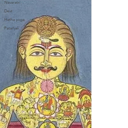
Navaratri
Devī
Hatha yoga
Patañjali